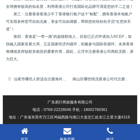
全球拥有较高的知名度，利用香港公司打造国际化品牌可谓是您的不二之选！
第三：注册香港香港少不了香港银行账户这个“标配”，拥有香港本地账户
可实现各种货币自由兑换，资金可自由调拨，帮助您轻轻松松开启“生意快车
道”！
第四：香港是“一带一路”的超级联络人，目前已正式申请加入RCEP，加
快融入国家发展大局，立足国家经济内循环，积极参与国际双循环。未来香港
将继续发挥辐射东南亚的重要作用，因此，云浮市注册香港公司商机无限，潜
力巨大。
汕尾市哪些人群适合注册海外离岛公司
南山区哪些情况香港公司代注册，香港公司代申请，代办注册香港公司，代申请注册香港公司名称难获批
广东易行商旅服务有限公司
电话：0769-22228046 手机：18002760361
地址：广东省东莞市万江区鸿福西路与港口大道交汇处东江之星大厦4316
首页
服务范围
电话