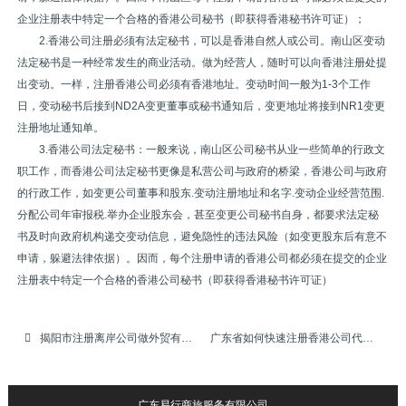
企业注册表中特定一个合格的香港公司秘书（即获得香港秘书许可证）；
2.香港公司注册必须有法定秘书，可以是香港自然人或公司。南山区变动
法定秘书是一种经常发生的商业活动。做为经营人，随时可以向香港注册处提
出变动。一样，注册香港公司必须有香港地址。变动时间一般为1-3个工作
日，变动秘书后接到ND2A变更董事或秘书通知后，变更地址将接到NR1变更
注册地址通知单。
3.香港公司法定秘书：一般来说，南山区公司秘书从业一些简单的行政文
职工作，而香港公司法定秘书更像是私营公司与政府的桥梁，香港公司与政府
的行政工作，如变更公司董事和股东.变动注册地址和名字.变动企业经营范围.
分配公司年审报税.举办企业股东会，甚至变更公司秘书自身，都要求法定秘
书及时向政府机构递交变动信息，避免隐性的违法风险（如变更股东后有意不
申请，躲避法律依据）。因而，每个注册申请的香港公司都必须在提交的企业
注册表中特定一个合格的香港公司秘书（即获得香港秘书许可证）
揭阳市注册离岸公司做外贸有何好处
广东省如何快速注册香港公司代注册，香港公司代申请，代办注册香港公司，代申请注册香港公司
广东易行商旅服务有限公司