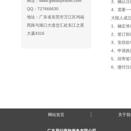
网址：www.gdeasytravel.com
3、确认注
QQ：727666630
4、需要一
地址：广东省东莞市万江区鸿福
大陆人成
西路与港口大道交汇处东江之星
1、确定
大厦4316
2、签订协
3、安排款
4、申请政
5、回寄签
6、缴付
网站首页
关于我
广东易行商旅服务有限公司