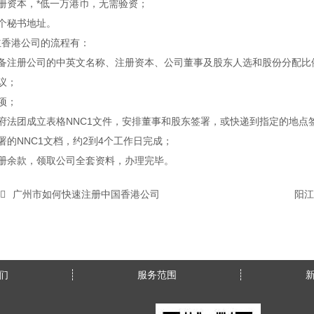
册资本，*低一万港币，无需验资；
个秘书地址。
立香港公司的流程有：
准备注册公司的中英文名称、注册资本、公司董事及股东人选和股份分配比
议；
项；
府法团成立表格NNC1文件，安排董事和股东签署，或快递到指定的地点
署的NNC1文档，约2到4个工作日完成；
注册余款，领取公司全套资料，办理完毕。
广州市如何快速注册中国香港公司
阳江
们
服务范围