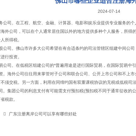
佛山市哪些企业适合注册海
2024-07-14
服务公司。在工程、航空、金融、计算器、电影和娱乐业提供专业服务的个
用海外公司，可以在个人通常居住国以外的地方提供多种个人服务，所得
个人所得税。
控股公司。佛山市许多大公司希望在有合适条约的司法管辖区组建中间公司
家进行投资。
贸易公司。在低税区组建公司的*普遍用途是进行国际贸易，在国际贸易中
投资。海外公司往往用来掌管对子公司和联合公司、公开上市公司和不上市
可不须交税。另一方面，利用在同缔约国有双重课税协议的无税或低税司
公司。集团公司的利息支付有可能需支付预扣税(预扣税不同于通常征收的
节省税款。
广东注册离岸公司可以享有哪些好处